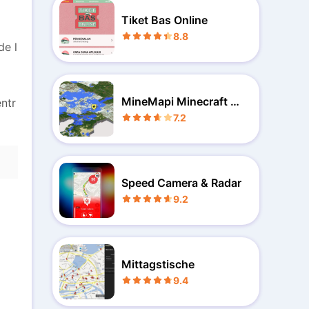
Tiket Bas Online
8.8
de l
MineMapi Minecraft M
entr
ap
7.2
Speed Camera & Radar
9.2
Mittagstische
9.4