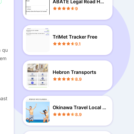
ABATE Legal Road Haz
ard
9
TriMet Tracker Free
9.1
a qu
iem
Hebron Transports
8.9
hast
Okinawa Travel Local G
uide
8.9