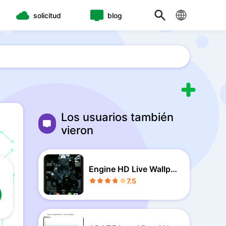
solicitud
blog
Los usuarios también
vieron
Engine HD Live Wallpa
per
7.5