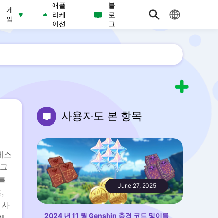
애플
블
게
리케
로
임
이션
그
사용자도 본 항목
세스
 그
치를
June 27, 2025
,
 사
2024 년 11 월 Genshin 충격 코드 및이를
게