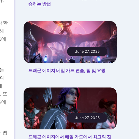
승하는 방법
러한
해
트에
June 27, 2025
하는
드래곤 에이지 베일 가드 연습, 팁 및 요령
 예
재
 또
용에
June 27, 2025
 앱
드래곤 에이지에서 베일 가드에서 최고의 진