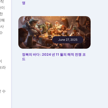
 작
영
사이
한
이해
당사
수
June 27, 2025
정복의 바다 : 2024 년 11 월의 해적 전쟁 코
드
이
브라
 수