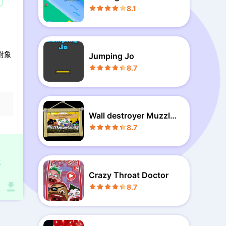
ng
8.1
對象
Jumping Jo
8.7
Wall destroyer Muzzlec
anthrope
8.7
Crazy Throat Doctor
8.7