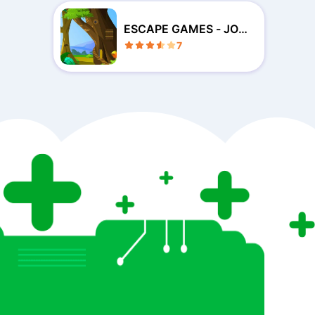
ESCAPE GAMES - JOY
367
7