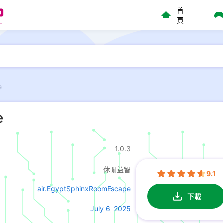
首
頁
e
e
1.0.3
休閒益智
9.1
air.EgyptSphinxRoomEscape
下載
July 6, 2025