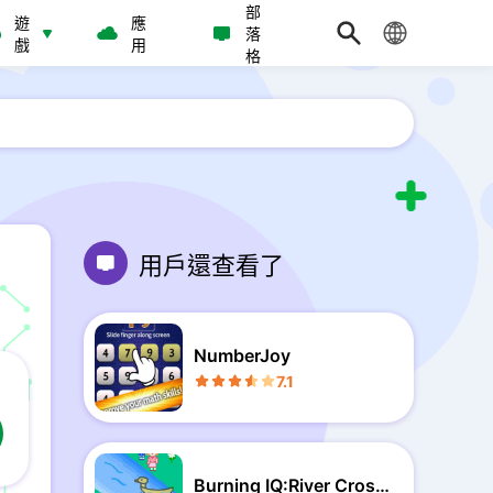
部
遊
應
落
戲
用
格
用戶還查看了
NumberJoy
7.1
Burning IQ:River Crossi