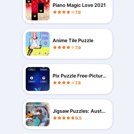
Piano Magic Love 2021
7.8
Anime Tile Puzzle
7.9
Pix Puzzle Free-Picture
Puzzle
7.8
Jigsaw Puzzles: Aust.
Animals
9.5