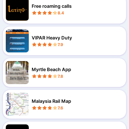
Free roaming calls
8.4
VIPAR Heavy Duty
7.9
Myrtle Beach App
7.8
Malaysia Rail Map
7.6